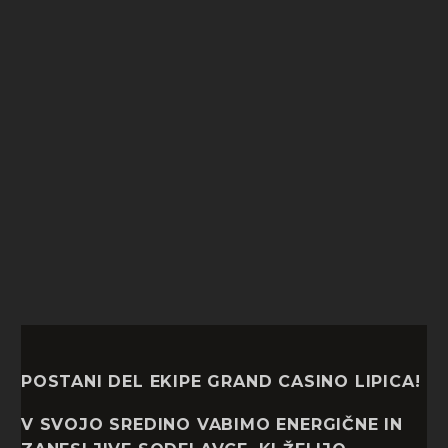
POSTANI DEL EKIPE GRAND CASINO LIPICA!
V SVOJO SREDINO VABIMO ENERGIČNE IN