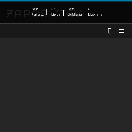
ZAPOSLITEV
GCP
GCL
GCM
GCE
Portorož
Lipica
Ljubljana
Ljubljana