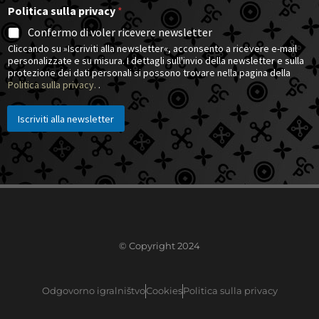
Politica sulla privacy
*
Confermo di voler ricevere newsletter
Cliccando su »Iscriviti alla newsletter«, acconsento a ricevere e-mail
personalizzate e su misura. I dettagli sull'invio della newsletter e sulla
protezione dei dati personali si possono trovare nella pagina della
Politica sulla privacy.
.
Iscriviti alla newsletter
© Copyright 2024
Odgovorno igralništvo
Cookies
Politica sulla privacy