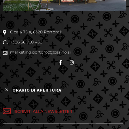
Obala 75 a, 6320 Portorož
+386 56 760 450
marketing.portoroz@casino.si
ORARIO DI APERTURA
ISCRIVITI ALLA NEWSLETTER