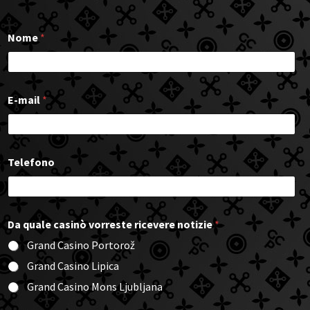
Nome
*
E-mail
*
Telefono
Da quale casinò vorreste ricevere notizie
*
Grand Casino Portorož
Grand Casino Lipica
Grand Casino Mons Ljubljana